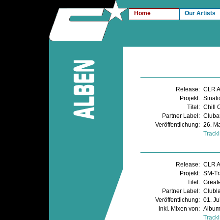
Home
Our Artists
Release:
CLR 
Projekt:
Sinati
Titel:
Chill 
Partner Label:
Cluba
Veröffentlichung:
26. M
Trackl
Release:
CLR 
Projekt:
SM-Tr
Titel:
Greate
Partner Label:
Clubl
Veröffentlichung:
01. Ju
inkl. Mixen von:
Albu
Trackl