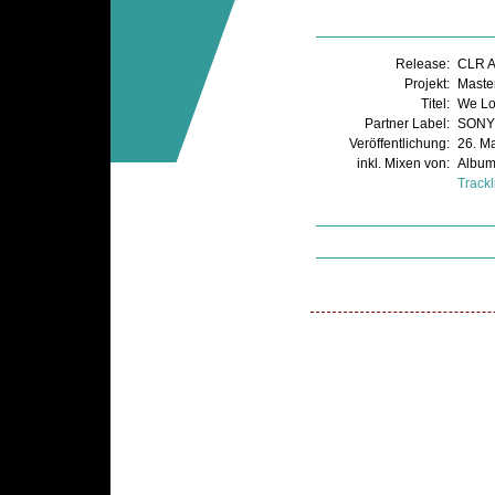
Release:
CLR 
Projekt:
Master
Titel:
We Lo
Partner Label:
SONY
Veröffentlichung:
26. M
inkl. Mixen von:
Albu
Trackl